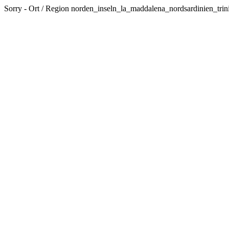
Sorry - Ort / Region norden_inseln_la_maddalena_nordsardinien_trini