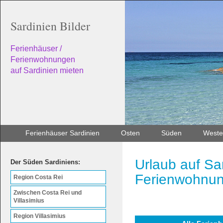
Sardinien Bilder
Ferienhäuser /
Ferienwohnungen
auf Sardinien mieten
Ferienhäuser Sardinien
Osten
Süden
Weste
Urlaub auf Sa
Der Süden Sardiniens:
Ferienwohnun
Region Costa Rei
Zwischen Costa Rei und
Villasimius
Region Villasimius