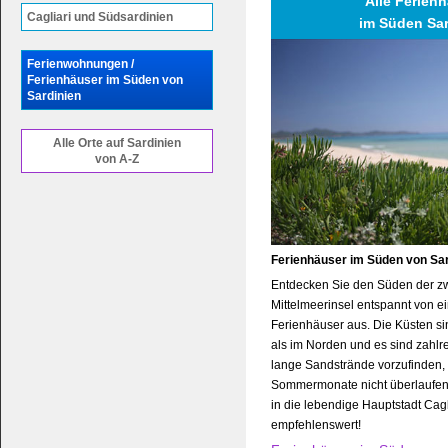
Alle Ferien
Cagliari und Südsardinien
im Süden Sar
Ferienwohnungen /
Ferienhäuser im Süden von
Sardinien
Alle Orte auf Sardinien
von A-Z
Ferienhäuser im Süden von Sar
Entdecken Sie den Süden der zw
Mittelmeerinsel entspannt von 
Ferienhäuser aus. Die Küsten sin
als im Norden und es sind zahl
lange Sandstrände vorzufinden,
Sommermonate nicht überlaufen 
in die lebendige Hauptstadt Cagli
empfehlenswert!