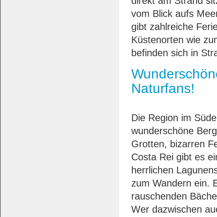
direkt am Strand sit
vom Blick aufs Mee
gibt zahlreiche Fe
Küstenorten wie zum 
befinden sich in St
Wunderschöne 
Naturfans!
Die Region im Süden
wunderschöne Bergl
Grotten, bizarren F
Costa Rei gibt es e
herrlichen Lagunense
zum Wandern ein. E
rauschenden Bächen
Wer dazwischen auch