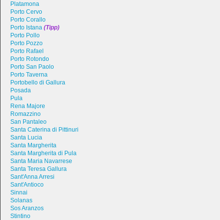
Platamona
Porto Cervo
Porto Corallo
Porto Istana
(Tipp)
Porto Pollo
Porto Pozzo
Porto Rafael
Porto Rotondo
Porto San Paolo
Porto Taverna
Portobello di Gallura
Posada
Pula
Rena Majore
Romazzino
San Pantaleo
Santa Caterina di Pittinuri
Santa Lucia
Santa Margherita
Santa Margherita di Pula
Santa Maria Navarrese
Santa Teresa Gallura
Sant'Anna Arresi
Sant'Antioco
Sinnai
Solanas
Sos Aranzos
Stintino