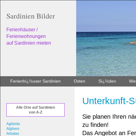
Sardinien Bilder
Ferienhäuser /
Ferienwohnungen
auf Sardinien mieten
Ferienhï¿½user Sardinien
Osten
Sï¿½den
We
Unterkunft-S
Alle Orte auf Sardinien
von A-Z
Sie planen Ihren nä
zu finden!
Aglientu
Alghero
Das Angebot an Feri
Arbatax