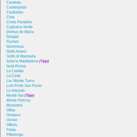
Cardedu
Castelsardo
Castiadas
Chia
Costa Paradiso
Cugnana Verde
Domus de Maria
Dorgali
Flumini
Geremeas
Golfo Aranci
Golfo di Marinella
Isola la Maddalena
(Tipp)
Isola Rossa
La Caletta
La Cinta
Loc Monte Turno
Loiri Porto San Paolo
Lu Imposto
Monte Nai
(Tipp)
Monte Petrosu
Muravera
Olbia
Oristano
Orosei
Ottiolu
Palau
Pittulongu