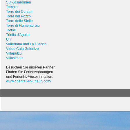
Sï¿½dsardinien
Tempio
Torre dei Corsari
Torre del Pozzo
Torre delle Stelle
Torre di Flumentorgiu
Tortoli
Trinita d'Agultu
Uri
Valledoria und La Ciaccia
Video Cala Goloritze
Villaputzu
Villasimius
Besuchen Sie unseren Partner:
Finden Sie Ferienwohnungen
und Ferienhï¿½user in Italien:
www.oberitalien-urlaub.com/