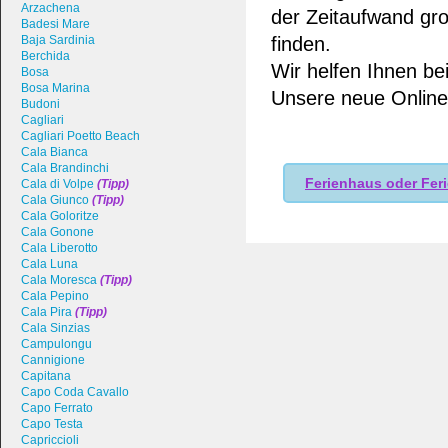
Arzachena
der Zeitaufwand gro
Badesi Mare
finden.
Baja Sardinia
Berchida
Wir helfen Ihnen be
Bosa
Bosa Marina
Unsere neue Online-
Budoni
Cagliari
Cagliari Poetto Beach
Cala Bianca
Cala Brandinchi
Ferienhaus oder Fer
Cala di Volpe
(Tipp)
Cala Giunco
(Tipp)
Cala Goloritze
Cala Gonone
Cala Liberotto
Cala Luna
Cala Moresca
(Tipp)
Cala Pepino
Cala Pira
(Tipp)
Cala Sinzias
Campulongu
Cannigione
Capitana
Capo Coda Cavallo
Capo Ferrato
Capo Testa
Capriccioli