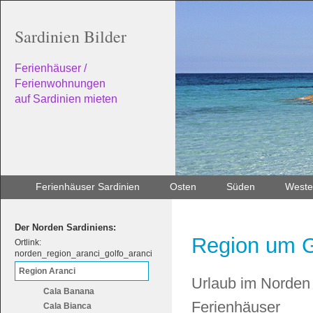
Sardinien Bilder
Ferienhäuser /
Ferienwohnungen
auf Sardinien mieten
Ferienhäuser Sardinien
Osten
Süden
Weste
Der Norden Sardiniens:
Region um Go
Ortlink:
norden_region_aranci_golfo_aranci
Region Aranci
Urlaub im Norden
Cala Banana
Ferienhäuser
Cala Bianca