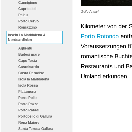
Cannigione
Capriccioli
Golfo Aranci
Palau
Porto Cervo
Kilometer von der 
Romazzino
Inseln La Maddalena &
Porto Rotondo
entfe
Nordsardinien
Voraussetzungen für
Aglientu
Badesi mare
romantische Buchten
Capo Testa
Restaurants und B
Castelsardo
Costa Paradiso
Umland erkunden.
Isola la Maddalena
Isola Rossa
Platamona
Porto Pollo
Porto Pozzo
Porto Rafael
Portobello di Gallura
Rena Majore
Santa Teresa Gallura