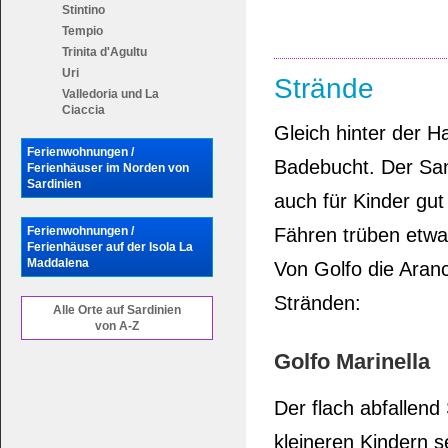
Stintino
Tempio
Trinita d'Agultu
Uri
Strände
Valledoria und La
Ciaccia
Gleich hinter der H
Ferienwohnungen /
Badebucht. Der Sand
Ferienhäuser im Norden von
Sardinien
auch für Kinder gut
Ferienwohnungen /
Fähren trüben etwas
Ferienhäuser auf der Isola La
Maddalena
Von Golfo die Aran
Stränden:
Alle Orte auf Sardinien
von A-Z
Golfo Marinella
Der flach abfallen
kleineren Kindern 