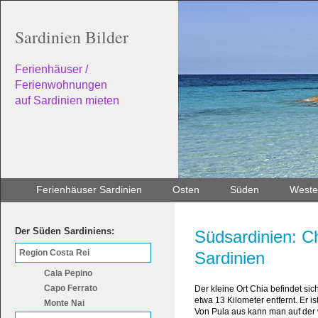
Sardinien Bilder
Ferienhäuser /
Ferienwohnungen
auf Sardinien mieten
Ferienhäuser Sardinien
Osten
Süden
Weste
Der Süden Sardiniens:
Südsardinien: Ch
Region Costa Rei
Sardinien
Cala Pepino
Capo Ferrato
Der kleine Ort Chia befindet si
etwa 13 Kilometer entfernt. Er 
Monte Nai
Von Pula aus kann man auf der