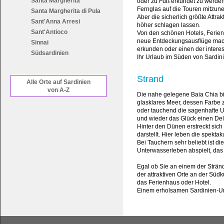
Santa Margherita
oder zu Fuß erkundet zu werden,
Fernglas auf die Touren mitzu
Santa Margherita di Pula
Aber die sicherlich größte Attr
Sant'Anna Arresi
höher schlagen lassen.
Sant'Antioco
Von den schönen Hotels, Ferien
neue Entdeckungsausflüge mach
Sinnai
erkunden oder einen der interes
Südsardinien
Ihr Urlaub im Süden von Sardini
Strand
Alle Orte auf Sardinien
von A-Z
Die nahe gelegene Baia Chia bi
glasklares Meer, dessen Farbe
oder tauchend die sagenhafte Un
und wieder das Glück einen De
Hinter den Dünen erstreckt sich
darstellt. Hier leben die spekta
Bei Tauchern sehr beliebt ist di
Unterwasserleben abspielt, das 
Egal ob Sie an einem der Strä
der attraktiven Orte an der Süd
das Ferienhaus oder Hotel.
Einem erholsamen Sardinien-Ur