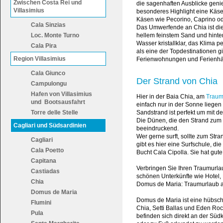
Zwischen Costa Rei und
die sagenhaften Ausblicke genie
Villasimius
besonderes Highlight eine Käse
Käsen wie Pecorino, Caprino od
Cala Sinzias
Das Umwerfende an Chia ist die Bu
Loc. Monte Turno
hellem feinstem Sand und hinte
Wasser kristallklar, das Klima
Cala Pira
als eine der Topdestinationen gi
Region Villasimius
Ferienwohnungen und Ferienhäu
Cala Giunco
Der Strand von Chia
Campulongu
Hafen von Villasimius
Hier in der Baia Chia, am
Traum
und Bootsausfahrt
einfach nur in der Sonne liegen
Torre delle Stelle
Sandstrand ist perfekt um mit d
Die Dünen, die den Strand zum 
Cagliari und Südsardinien
beeindruckend.
Wer gerne surft, sollte zum St
Cagliari
gibt es hier eine Surfschule, di
Cala Poetto
Bucht Cala Cipolla. Sie hat gu
Capitana
Verbringen Sie Ihren Traumurlau
Castiadas
schönen Unterkünfte wie Hotel,
Chia
Domus de Maria: Traumurlaub a
Domus de Maria
Domus de Maria ist eine hübsch
Flumini
Chia, Setti Ballas und Eden Rock
Pula
befinden sich direkt an der Sü