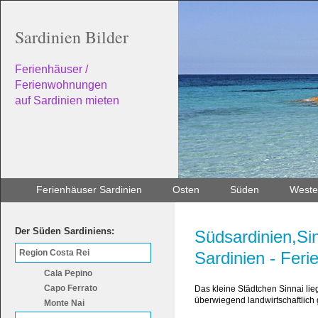
Sardinien Bilder
Ferienhäuser /
Ferienwohnungen
auf Sardinien mieten
Ferienhäuser Sardinien
Osten
Süden
Weste
Der Süden Sardiniens:
Südsardinien,Si
Region Costa Rei
Sardinien - Fer
Cala Pepino
Capo Ferrato
Das kleine Städtchen Sinnai lie
überwiegend landwirtschaftlich 
Monte Nai