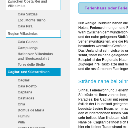
Zwischen Costa Rei und
Villasimius
Ferienhaus oder Feri
Cala Sinzias
Loc. Monte Turno
Nur wenige Touristen haben dies
Cala Pira
Hotels, Ferienwohnungen und F
Wahl zwischen dem wundersch
Region Villasimius
und der nahe gelegenen Südküste
Sehenswürdigkeiten, wie die Pfa
Cala Giunco
besonders wertvolles Gemälde,
Campulongu
Das Umland ist sehr vielseitig u
Hafen von Villasimius
sehnt, findet im nahe gelegenen
und Bootsausfahrt
Beispiel ist der Regionale Natu
Zugvögel ihre Rastplätze und m
Torre delle Stelle
und die rosafarbenen Flamingos
Cagliari und Südsardinien
Cagliari
Strände nahe bei Sin
Cala Poetto
Sinnai, Ferienwohnung, Ferien
Capitana
Südküste mit ihren zahlreichen
Castiadas
Paradies. Bei Cagliari mit sein
östlich der Hauptstadt gelegene 
Chia
begeistert seine Besucher mit 
Domus de Maria
den wunderschönen feinen Sand 
Flumini
sehr beliebt. Man findet am sü
Pula
Nahe bei Cagliari befindet sic
hier ein kleiner Traumstrand mi