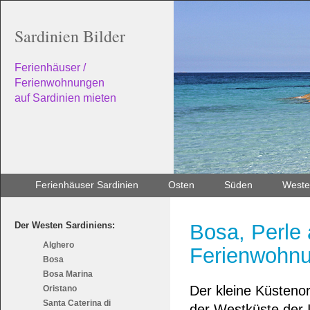
Sardinien Bilder
Ferienhäuser /
Ferienwohnungen
auf Sardinien mieten
Ferienhäuser Sardinien
Osten
Süden
Weste
Der Westen Sardiniens:
Bosa, Perle 
Alghero
Ferienwohnu
Bosa
Bosa Marina
Der kleine Küstenor
Oristano
Santa Caterina di
der Westküste der I