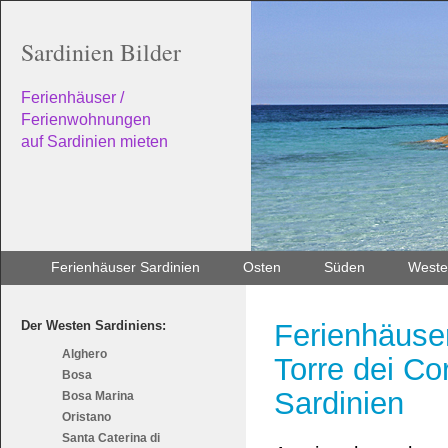
Sardinien Bilder
Ferienhäuser /
Ferienwohnungen
auf Sardinien mieten
Ferienhäuser Sardinien
Osten
Süden
Weste
Der Westen Sardiniens:
Ferienhäuse
Alghero
Torre dei Co
Bosa
Sardinien
Bosa Marina
Oristano
Santa Caterina di