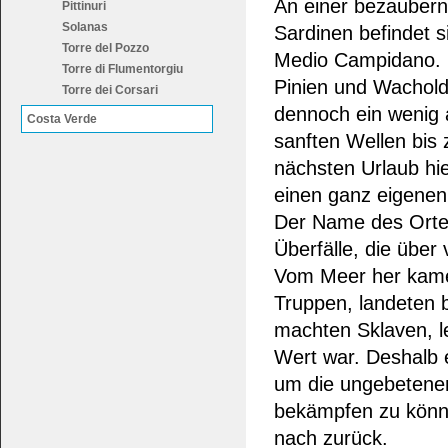
An einer bezauber
Pittinuri
Solanas
Sardinen befindet si
Torre del Pozzo
Medio Campidano. 
Torre di Flumentorgiu
Pinien und Wachol
Torre dei Corsari
dennoch ein wenig a
Costa Verde
sanften Wellen bis 
nächsten Urlaub hi
einen ganz eigenen
Der Name des Ortes,
Überfälle, die über
Vom Meer her kamen
Truppen, landeten b
machten Sklaven, l
Wert war. Deshalb e
um die ungebetenen
bekämpfen zu könne
nach zurück.