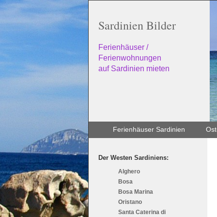
Sardinien Bilder
Ferienhäuser /
Ferienwohnungen
auf Sardinien mieten
Ferienhäuser Sardinien
Ost
Der Westen Sardiniens:
Alghero
Bosa
Bosa Marina
Oristano
Santa Caterina di