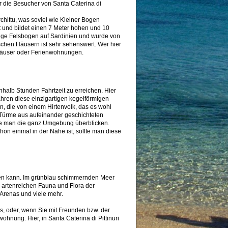
 die Besucher von Santa Caterina di
rchittu, was soviel wie Kleiner Bogen
 und bildet einen 7 Meter hohen und 10
rtige Felsbogen auf Sardinien und wurde von
chen Häusern ist sehr sehenswert. Wer hier
nhäuser oder Ferienwohnungen.
inhalb Stunden Fahrtzeit zu erreichen. Hier
ahren diese einzigartigen kegelförmigen
n, die von einem Hirtenvolk, das es wohl
 Türme aus aufeinander geschichteten
te man die ganz Umgebung überblicken.
n einmal in der Nähe ist, sollte man diese
olen kann. Im grünblau schimmernden Meer
artenreichen Fauna und Flora der
 Arenas und viele mehr.
s, oder, wenn Sie mit Freunden bzw. der
hnung. Hier, in Santa Caterina di Pittinuri