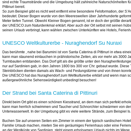
sind echte Traumstrände und die Umgebung hält zahlreiche Naturschönheiten für
Pittinuri bereit.
So zum Beispiel gibt es nicht weit entfernt eine besondere Felsformation, der S’A
bedeutet. Dieser Bogen wurde von den Meereswellen über Jahrhunderte geformt
Meter tiefen Tunnel. Obwohl Kleiner Bogen genannt, ist er doch der größte dera
der UNESCO zum Naturdenkmal erklärt. Aber auch der Ort selbst mit seinen hübs
seinen Urlaub verbringt, kann wählen zwischen Unterkünften wie Hotels, Ferie
UNESCO Weltkulturerbe - Nuraghendorf Su Nuraxi
Das berühmte , nahe bei Barumini ist von Santa Caterina di Pittinuri in etwa eine
kann man staunend eintauchen in prähistorische Zeiten, als vor mehr als 3000 J
Turmbauten entstanden. Das Dorf gilt als die größte unter den Nuraghenfestunge
nur auf Sardinien gab, in den Jahren 1800 bis 300 vor Chr. gebaut wurde. Diese
Steinblöcken dienten damals als Wach- und Festungstürme und von ihnen konn
Die UNESCO hat das Nuraghendorf zum Weltkulturerbe erklärt und wenn man scho
außergewöhnliche Sehenswürdigkeit unbedingt besuchen!
Der Strand bei Santa Caterina di Pittinuri
Direkt beim Ort gibt es einen schönen Kiesstrand, an dem man sich perfekt erh
kann man herrlich schwimmen und Taucher und Schnorchler schwärmen von der 
Unterwasserwelt. In der Umgebung gibt es viele weitere Strände, zum Beispiel Is
Buchen Sie auf unseren Seiten ein Zimmer in einem der typisch sardischen Hotel
Familie Urlaub machen, mieten Sie ein geräumiges Ferienhaus oder eine Ferienwo
an der Westküste von Sardinien, steht einem erholsamen Urlaub nichts im Wege.