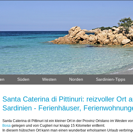
en
Süden
Westen
Norden
Sardinien-Tipps
Santa Caterina di Pittinuri: reizvoller Or
Sardinien - Ferienhäuser, Ferienwohnung
Santa Caterina di Pittinuri ist ein kleiner Ort in der Provinz Oristano im Westen 
Bosa
gelegen und von Cuglieri nur knapp 15 Kilometer entfernt.
In diesem hübschen Ort kann man einen wunderbar erholsamen Urlaub verbring